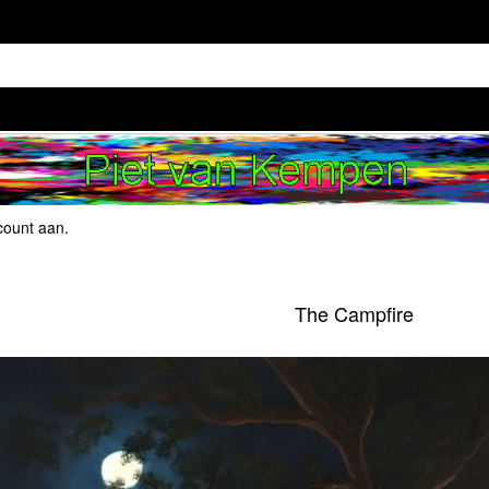
count aan
.
The Campfire