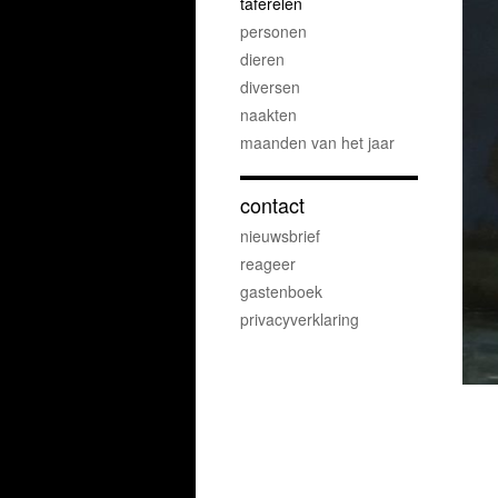
taferelen
personen
dieren
diversen
naakten
maanden van het jaar
contact
nieuwsbrief
reageer
gastenboek
privacyverklaring