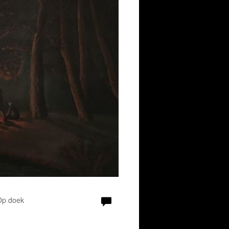
g
 Op doek