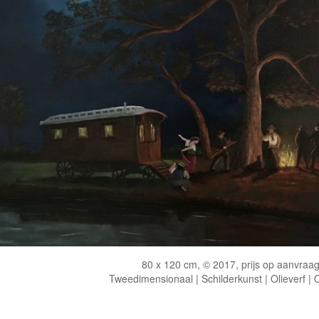
80 x 120 cm, © 2017, prijs op aanvraa
Tweedimensionaal | Schilderkunst | Olieverf |