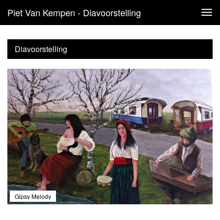
Piet Van Kempen - Diavoorstelling
Tog
navi
Diavoorstelling
Gipsy Melody