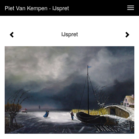
Piet Van Kempen - IJspret
Tog
navi
IJspret