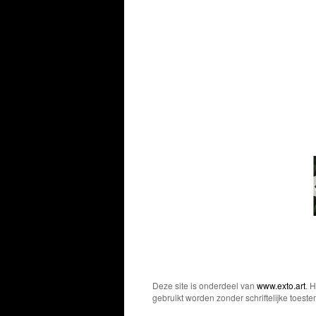
Deze site is onderdeel van
www.exto.art
. 
gebruikt worden zonder schriftelijke toest