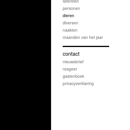
taferelen
personen
dieren
diversen
naakten
maanden van het jaar
contact
nieuwsbrief
reageer
gastenboek
privacyverklaring